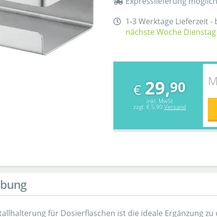
Expresslieferung möglic
1-3 Werktage Lieferzeit -
nächste Woche Dienstag
M
29,
90
€
inkl. MwSt
zzgl.
€ 5,90
Versand
ibung
allhalterung für Dosierflaschen ist die ideale Ergänzung zu