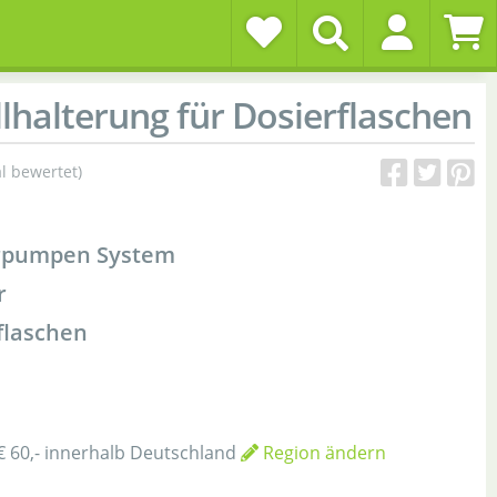
lhalterung für Dosierflaschen
l bewertet)
erpumpen System
r
flaschen
€ 60,- innerhalb Deutschland
Region ändern