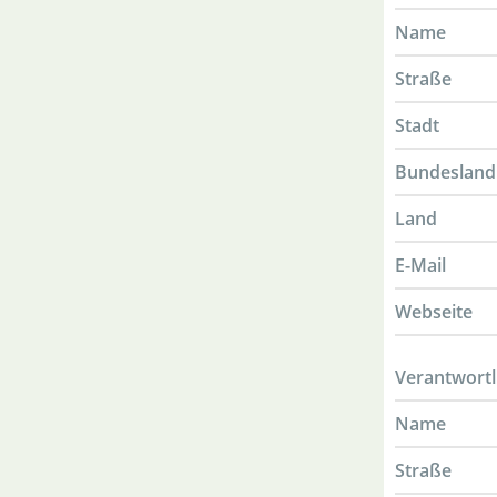
Name
Straße
Stadt
Bundesland
Land
E-Mail
Webseite
Verantwortl
Name
Straße