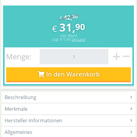
42,
90
€
31,
90
€
inkl. MwSt
zzgl.
€ 5,90
Versand
Menge:
In den Warenkorb
Beschreibung
Merkmale
Hersteller-Informationen
Allgemeines