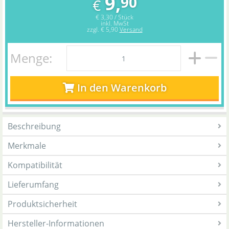
9,
90
€
€ 3,30 / Stück
inkl. MwSt
zzgl.
€ 5,90
Versand
Menge:
In den Warenkorb
Beschreibung
Merkmale
Kompatibilität
Lieferumfang
Produktsicherheit
Hersteller-Informationen