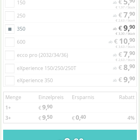
5,
90
€
150
ab
€ 1,97 / Stück
7,
90
€
250
ab
€ 2,63 / Stück
9,
90
€
350
ab
€ 3,30 / Stück
10,
90
€
600
ab
€ 3,63 / Stück
7,
90
€
ecco pro (2032/34/36)
ab
€ 2,63 / Stück
8,
90
€
eXperience 150/250/250T
ab
9,
90
€
eXperience 350
ab
Menge
Einzelpreis
Ersparnis
Rabatt
9,
90
1+
€
9,
0,
50
40
3+
4%
€
€