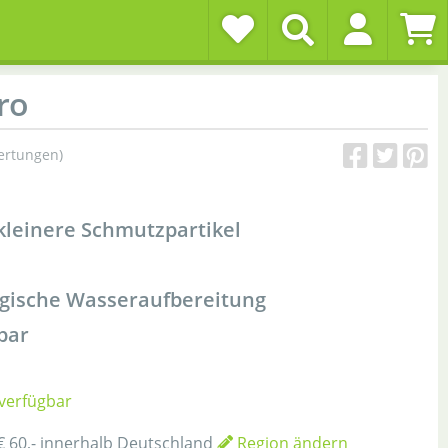
ro
ertungen)
 kleinere Schmutzpartikel
logische Wasseraufbereitung
bar
 verfügbar
€ 60,- innerhalb Deutschland
Region ändern