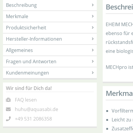
Beschreibung
Beschre
Merkmale
EHEIM MECHpr
Produktsicherheit
ebenso für e
Hersteller-Informationen
rückstandsf
Allgemeines
eine biolog
Fragen und Antworten
MECHpro ist
Kundenmeinungen
Wir sind für Dich da!
Merkma
FAQ lesen
huhu@aquasabi.de
Vorfilter
+49 531 2086358
Leicht zu
Zusatzeff