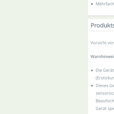
Mehrfach
Produkts
Vorsicht vo
Warnhinwei
Die Gerä
(Ersticku
Dieses Ge
sensoris
Beaufsich
Gerät spi