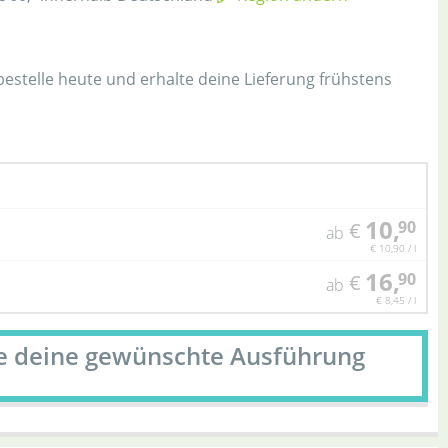
h
 bestelle heute und erhalte deine Lieferung frühstens
10,
90
€
ab
€ 10,90 / l
16,
90
€
ab
€ 8,45 / l
le deine gewünschte Ausführung