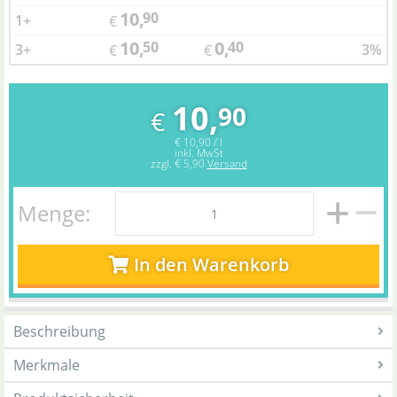
10,
90
1+
€
10,
0,
50
40
3+
3%
€
€
10,
90
€
€ 10,90 / l
inkl. MwSt
zzgl.
€ 5,90
Versand
Menge:
In den Warenkorb
Beschreibung
Merkmale