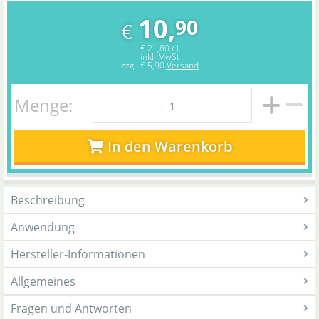
10,
90
€
€ 21,80 / l
inkl. MwSt
zzgl.
€ 5,90
Versand
Menge:
In den Warenkorb
Beschreibung
Anwendung
Hersteller-Informationen
Allgemeines
Fragen und Antworten