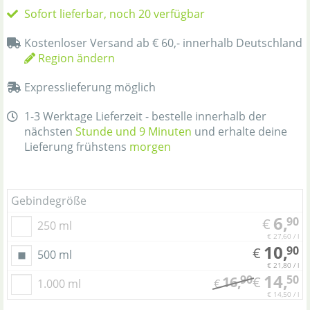
Sofort lieferbar, noch 20 verfügbar
Kostenloser Versand ab € 60,- innerhalb Deutschland
Region ändern
Expresslieferung möglich
1-3 Werktage Lieferzeit - bestelle innerhalb der
nächsten
Stunde und 9 Minuten
und erhalte deine
Lieferung frühstens
morgen
Gebindegröße
6,
90
€
250 ml
€ 27,60 / l
10,
90
€
500 ml
€ 21,80 / l
14,
90
50
16,
€
1.000 ml
€
€ 14,50 / l