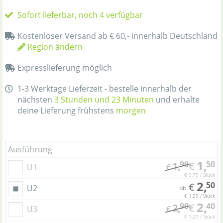
Sofort lieferbar, noch 4 verfügbar
Kostenloser Versand ab € 60,- innerhalb Deutschland
Region ändern
Expresslieferung möglich
1-3 Werktage Lieferzeit - bestelle innerhalb der
nächsten
3 Stunden und 23 Minuten
und erhalte
deine Lieferung frühstens
morgen
Ausführung
1,
90
50
1,
€
U1
€
€ 0,75 / Stück
2,
50
€
U2
ab
€ 1,25 / Stück
2,
90
40
2,
€
U3
€
€ 1,20 / Stück