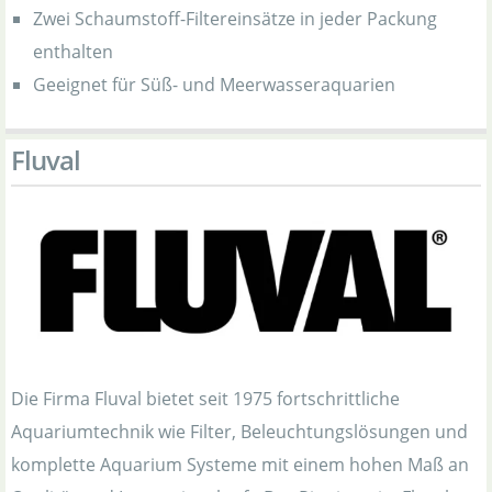
Zwei Schaumstoff-Filtereinsätze in jeder Packung
enthalten
Geeignet für Süß- und Meerwasseraquarien
Fluval
Die Firma Fluval bietet seit 1975 fortschrittliche
Aquariumtechnik wie Filter, Beleuchtungslösungen und
komplette Aquarium Systeme mit einem hohen Maß an