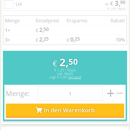
3,
90
€
U4
ab
€ 1,95 / Stück
Menge
Einzelpreis
Ersparnis
Rabatt
2,
50
1+
€
2,
0,
25
25
3+
10%
€
€
2,
50
€
€ 1,25 / Stück
inkl. MwSt
zzgl.
€ 5,90
Versand
Menge:
In den Warenkorb