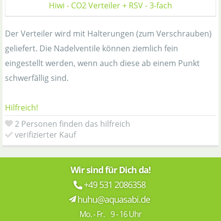
Hiwi - CO2 Verteiler + RSV - 3-fach
Der Verteiler wird mit Halterungen (zum Verschrauben)
geliefert. Die Nadelventile können ziemlich fein
eingestellt werden, wenn auch diese ab einem Punkt
schwerfällig sind.
Hilfreich!
2 Personen finden das hilfreich
verifizierter Kauf
Wir sind für Dich da!
+49 531 2086358
huhu@aquasabi.de
Mo. - Fr. 9 - 16 Uhr