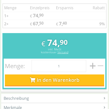
Menge
Einzelpreis
Ersparnis
Rabatt
74,
90
1+
€
67,
7,
50
40
2+
9%
€
€
74,
90
€
inkl. MwSt
kostenloser
Versand
Menge:
In den Warenkorb
Beschreibung
Merkmale