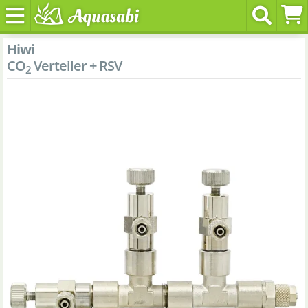
Hiwi
CO
Verteiler + RSV
2