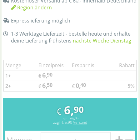
Kostenloser Versand ab € 60,- innerhalb Deutschland
Region ändern
Expresslieferung möglich
1-3 Werktage Lieferzeit - bestelle heute und erhalte
deine Lieferung frühstens
nächste Woche Dienstag
Menge
Einzelpreis
Ersparnis
Rabatt
6,
90
1+
€
6,
0,
50
40
2+
5%
€
€
6,
90
€
inkl. MwSt
zzgl.
€ 5,90
Versand
Menge: