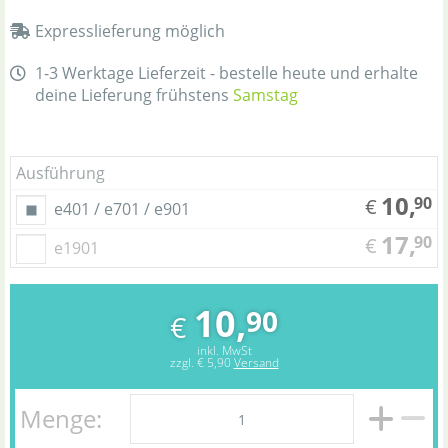
Expresslieferung möglich
1-3 Werktage Lieferzeit - bestelle heute und erhalte
deine Lieferung frühstens
Samstag
Ausführung
10,
90
€
e401 / e701 / e901
17,
90
€
e1901
10,
90
€
inkl. MwSt
zzgl.
€ 5,90
Versand
Menge: