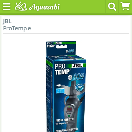
JBL
ProTemp e