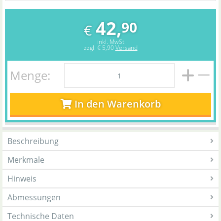
42,
90
€
inkl. MwSt
zzgl.
€ 5,90
Versand
Menge:
In den Warenkorb
Beschreibung
Merkmale
Hinweis
Abmessungen
Technische Daten