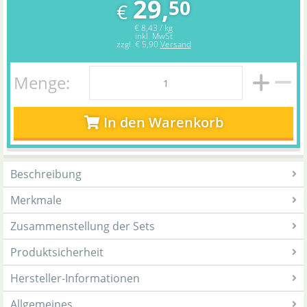
29,
50
€
€ 8,43 / kg
inkl. MwSt
zzgl.
€ 5,90
Versand
Menge:
In den Warenkorb
Beschreibung
Merkmale
Zusammenstellung der Sets
Produktsicherheit
Hersteller-Informationen
Allgemeines