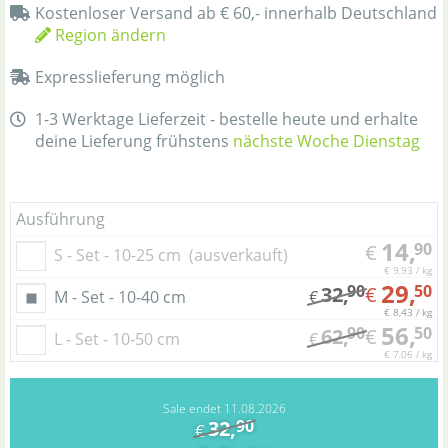
Kostenloser Versand ab € 60,- innerhalb Deutschland
Region ändern
Expresslieferung möglich
1-3 Werktage Lieferzeit - bestelle heute und erhalte
deine Lieferung frühstens
nächste Woche Dienstag
Ausführung
14,
90
€
S - Set - 10-25 cm
(ausverkauft)
€ 9,93 / kg
29,
90
50
32,
€
M - Set - 10-40 cm
€
€ 8,43 / kg
56,
90
50
62,
€
L - Set - 10-50 cm
€
€ 7,06 / kg
Sale endet 11.08.2026
32,
90
€