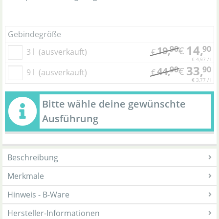
Gebindegröße
14,
90
90
19,
€
3 l
(ausverkauft)
€
€ 4,97 / l
33,
90
90
44,
€
9 l
(ausverkauft)
€
€ 3,77 / l
Bitte wähle deine gewünschte
Ausführung
Beschreibung
Merkmale
Hinweis - B-Ware
Hersteller-Informationen