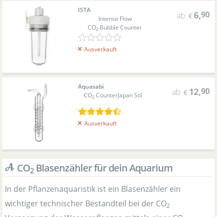
ISTA
6
,
90
ab
€
Intense Flow
CO
Bubble Counter
2
Ausverkauft
Aquasabi
12
,
90
ab
€
CO
Counter
Japan Stil
2
Ausverkauft
CO
Blasenzähler für dein Aquarium
2
In der Pflanzenaquaristik ist ein Blasenzähler ein
wichtiger technischer Bestandteil bei der CO
2