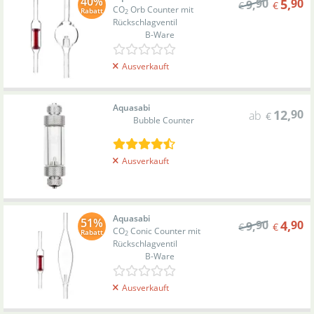
40%
90
5
,
90
9
,
€
€
CO
Orb Counter mit
Rabatt
2
Rückschlagventil
B-Ware
Ausverkauft
Aquasabi
12
,
90
ab
€
Bubble Counter
Ausverkauft
Aquasabi
51%
90
4
,
90
9
,
€
€
CO
Conic Counter mit
Rabatt
2
Rückschlagventil
B-Ware
Ausverkauft