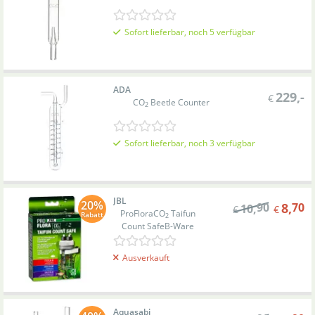
Sofort lieferbar, noch 5 verfügbar
ADA
229
,-
€
CO
Beetle Counter
2
Sofort lieferbar, noch 3 verfügbar
JBL
20%
90
8
,
70
10
,
€
€
ProFlora
CO
Taifun
Rabatt
2
Count Safe
B-Ware
Ausverkauft
Aquasabi