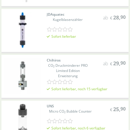
JDAquatec
28
,
90
ab
€
Kugelblasenzähler
Sofort lieferbar
Chihiros
29
,
90
ab
€
CO
Druckminderer PRO
2
Limited Edition
Erweiterung
Sofort lieferbar, noch 15 verfügbar
UNS
25
,
90
€
Micro CO
Bubble Counter
2
Sofort lieferbar, noch 6 verfügbar