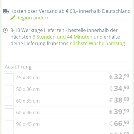
Kostenloser Versand ab € 60,- innerhalb Deutschland
Region ändern
8-10 Werktage Lieferzeit - bestelle innerhalb der
nächsten
8 Stunden und 44 Minuten
und erhalte
deine Lieferung frühstens
nächste Woche Samstag
Ausführung
32,
90
€
45 x 34 cm
34,
90
€
50 x 36 cm
38,
90
€
60 x 35 cm
39,
90
€
60 x 36 cm
66,
90
€
90 x 45 cm