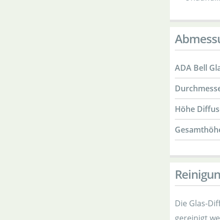
Abmess
ADA Bell Gl
Durchmesse
Höhe Diffus
Gesamthöh
Reinigu
Die Glas-Di
gereinigt w