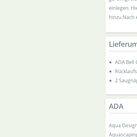
einlegen. Hi
hinzu.Nach 
Lieferu
ADA Bell 
Rücklauf
2 Saugnä
ADA
Aqua Design
Aquascaping