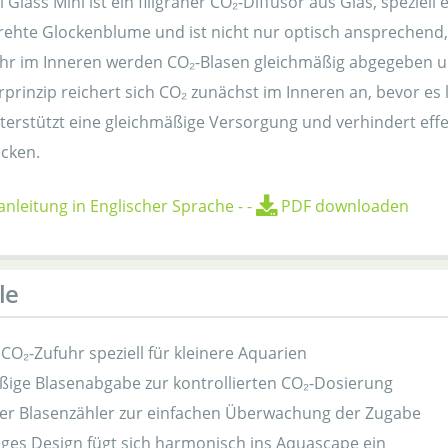
 Glass Mini ist ein filigraner CO₂-Diffusor aus Glas, speziell
ehte Glockenblume und ist nicht nur optisch ansprechend, 
hr im Inneren werden CO₂-Blasen gleichmäßig abgegeben und
rprinzip reichert sich CO₂ zunächst im Inneren an, bevor 
erstützt eine gleichmäßige Versorgung und verhindert effek
ecken.
nleitung in Englischer Sprache
-
-
PDF downloaden
le
e CO₂-Zufuhr speziell für kleinere Aquarien
ßige Blasenabgabe zur kontrollierten CO₂-Dosierung
ter Blasenzähler zur einfachen Überwachung der Zugabe
iges Design fügt sich harmonisch ins Aquascape ein