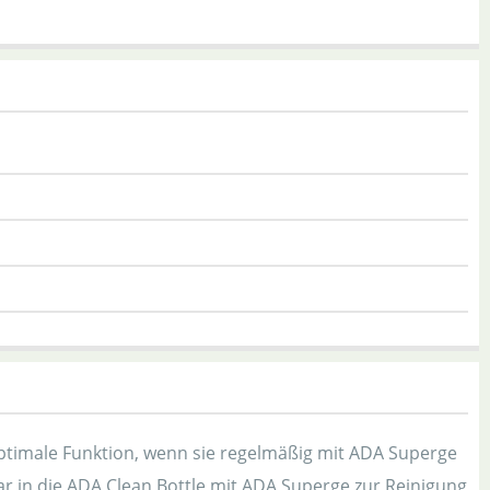
ptimale Funktion, wenn sie regelmäßig mit ADA Superge
ar in die ADA Clean Bottle mit ADA Superge zur Reinigung