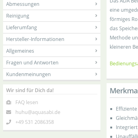
Das ADA Bell
Abmessungen
eine umgedr
Reinigung
förmiges Ro
Lieferumfang
das Speiche
Methode unt
Hersteller-Informationen
kleineren B
Allgemeines
Fragen und Antworten
Bedienungsa
Kundenmeinungen
Merkma
Wir sind für Dich da!
FAQ lesen
Effizient
huhu@aquasabi.de
Gleichmä
+49 531 2086358
Integrier
Unauffäll