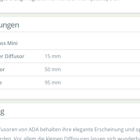
ungen
ass Mini
r Diffusor
15 mm
or
50 mm
e
95 mm
ng
ffusoren von ADA behalten ihre elegante Erscheinung und o
erden. Vor allem die kleinen Diffosuren lassen sich wunderb