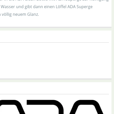
it Wasser und gibt dann einen Löffel ADA Superge
 völlig neuem Glanz.