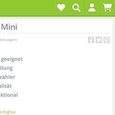
 Mini
ertungen)
 geeignet
ilung
nzähler
lität
ktional
verfügbar