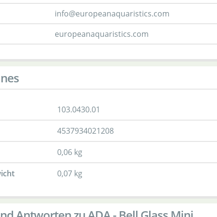
info@europeanaquaristics.com
europeanaquaristics.com
ines
103.0430.01
4537934021208
0,06 kg
icht
0,07 kg
nd Antworten zu ADA - Bell Glass Mini