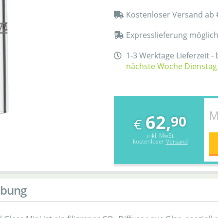
Kostenloser Versand ab 
Expresslieferung möglic
1-3 Werktage Lieferzeit -
nächste Woche Dienstag
M
62,
90
€
inkl. MwSt
kostenloser
Versand
ibung