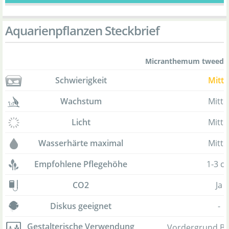
Aquarienpflanzen Steckbrief
Micranthemum tweediei
Schwierigkeit
Mitte
Wachstum
Mitte
Licht
Mitte
Wasserhärte maximal
Mitte
Empfohlene Pflegehöhe
1-3 c
CO2
Ja
Diskus geeignet
-
Gestalterische Verwendung
Vordergrund B