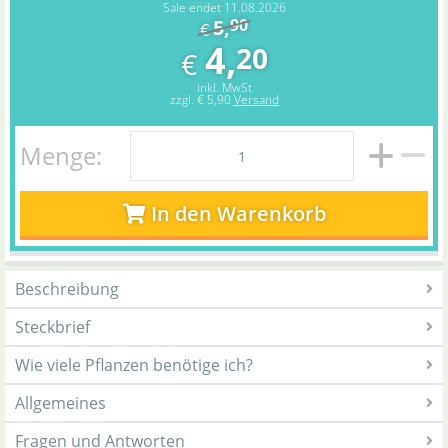
Sale endet 11.08.2026
5,
90
€
4,
20
€
inkl. MwSt
zzgl.
€ 5,90
Versand
Menge:
In den Warenkorb
Beschreibung
Steckbrief
Wie viele Pflanzen benötige ich?
Allgemeines
Fragen und Antworten