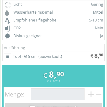
Licht
Gering
Wasserhärte maximal
Mittel
Empfohlene Pflegehöhe
5-10 cm
CO2
Nein
Diskus geeignet
Ja
Ausführung
8,
90
€
Topf - Ø 5 cm
(ausverkauft)
8,
90
€
inkl. MwSt
Menge: