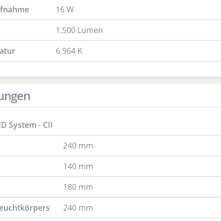
ufnahme
16 W
1.500 Lumen
atur
6.964 K
ungen
ED System - CII
240 mm
140 mm
180 mm
Leuchtkörpers
240 mm