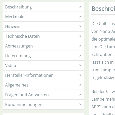
Beschreibung
Beschre
Merkmale
Die Chihiro
Hinweis
von Nano-Aq
Technische Daten
die optimal
Abmessungen
cm. Die Lam
Schrauben u
Lieferumfang
lässt sich 
Video
zum Lampena
Hersteller-Informationen
regelmäßige
Allgemeines
Bei der CII 
Fragen und Antworten
Lampe mehr 
Kundenmeinungen
APP" kann d
individuell 