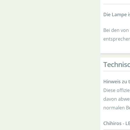
Die Lampe i
Bei den von
entsprechen
Technis
Hinweis zu 
Diese offiz
davon abwei
normalen Be
Chihiros - L