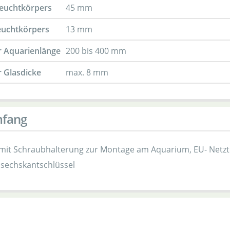
Leuchtkörpers
45 mm
euchtkörpers
13 mm
r Aquarienlänge
200 bis 400 mm
r Glasdicke
max. 8 mm
mfang
it Schraubhalterung zur Montage am Aquarium, EU- Netzteil 
nsechskantschlüssel