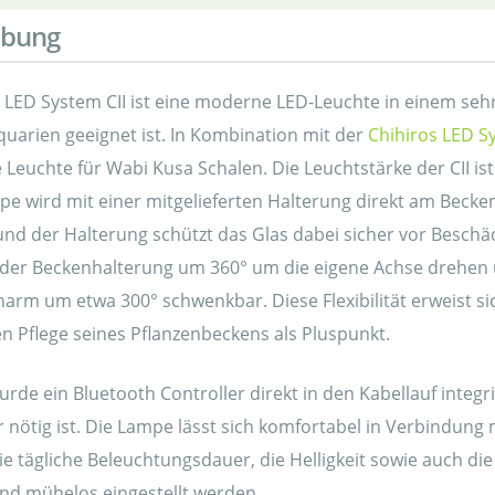
ibung
s LED System CII ist eine moderne LED-Leuchte in einem seh
uarien geeignet ist. In Kombination mit der
Chihiros LED S
e Leuchte für Wabi Kusa Schalen. Die Leuchtstärke der CII 
pe wird mit einer mitgelieferten Halterung direkt am Becke
nd der Halterung schützt das Glas dabei sicher vor Besch
in der Beckenhalterung um 360° um die eigene Achse drehen
rm um etwa 300° schwenkbar. Diese Flexibilität erweist si
n Pflege seines Pflanzenbeckens als Pluspunkt.
wurde ein Bluetooth Controller direkt in den Kabellauf inte
nötig ist. Die Lampe lässt sich komfortabel in Verbindung
ie tägliche Beleuchtungsdauer, die Helligkeit sowie auch d
und mühelos eingestellt werden.