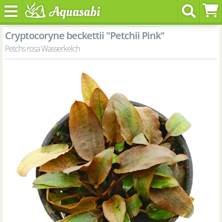
Cryptocoryne beckettii "Petchii Pink"
Petchs rosa Wasserkelch