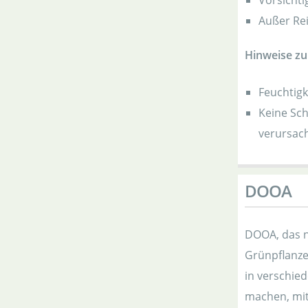
Vorsichti
Außer Re
Hinweise z
Feuchtigk
Keine Sch
verursac
DOOA
DOOA, das n
Grünpflanze
in verschie
machen, mit