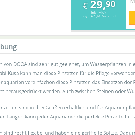
29,
90
€
inkl. MwSt
zzgl.
€ 5,90
Versand
ibung
en von DOOA sind sehr gut geeignet, um Wasserpflanzen in e
abi-Kusa kann man diese Pinzetten für die Pflege verwende
enaquarien vereinfachen diese Pinzetten das Einsetzen der 
cht herausgedrückt werden. Auch zwischen Steinen oder Wurz
zetten sind in drei Größen erhältlich und für Aquarienpfla
en Längen kann jeder Aquarianer die perfekte Pinzette für 
n sind recht flexibel und haben eine geriffelte Spitze. Dadu