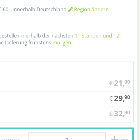
€ 60,- innerhalb Deutschland
Region ändern
h
 bestelle innerhalb der nächsten
11 Stunden und 12
ne Lieferung frühstens
morgen
21,
90
€
29,
90
€
32,
90
€
enge: