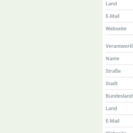
Land
E-Mail
Webseite
Verantwortl
Name
Straße
Stadt
Bundesland
Land
E-Mail