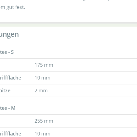
m gut fest.
ungen
es - S
175 mm
rifffläche
10 mm
pitze
2 mm
tes - M
255 mm
rifffläche
10 mm