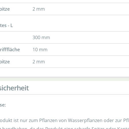
pitze
2 mm
es - L
300 mm
rifffläche
10 mm
pitze
2 mm
icherheit
se:
odukt ist nur zum Pflanzen von Wasserpflanzen oder zur Pf