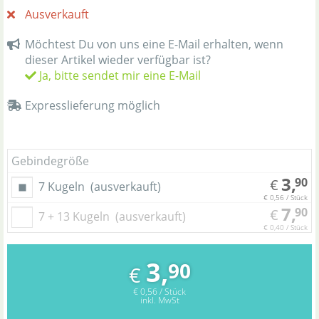
Ausverkauft
Möchtest Du von uns eine E-Mail erhalten, wenn
dieser Artikel wieder verfügbar ist?
Ja, bitte sendet mir eine E-Mail
Expresslieferung möglich
Gebindegröße
3,
90
€
7 Kugeln
(ausverkauft)
€ 0,56 / Stück
7,
90
€
7 + 13 Kugeln
(ausverkauft)
€ 0,40 / Stück
3,
90
€
€ 0,56 / Stück
inkl. MwSt