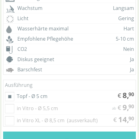
Wachstum
Langsam
Licht
Gering
Wasserhärte maximal
Hart
Empfohlene Pflegehöhe
5-10 cm
CO2
Nein
Diskus geeignet
Ja
Barschfest
Ja
Ausführung
8,
90
€
Topf - Ø 5 cm
9,
90
€
in Vitro - Ø 5,5 cm
ab
14,
90
€
in Vitro XL - Ø 8,5 cm
(ausverkauft)