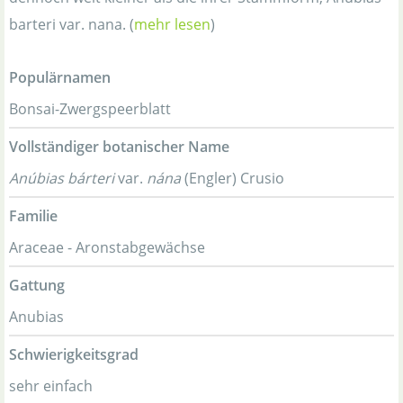
barteri var. nana. (
mehr lesen
)
Populärnamen
Bonsai-Zwergspeerblatt
Vollständiger botanischer Name
Anúbias bárteri
var.
nána
(Engler) Crusio
Familie
Araceae - Aronstabgewächse
Gattung
Anubias
Schwierigkeitsgrad
sehr einfach