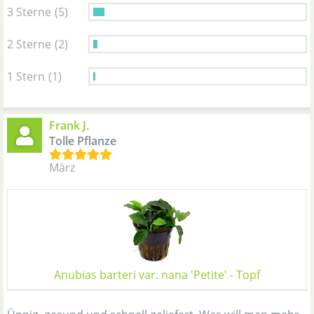
3 Sterne
(5)
2 Sterne
(2)
1 Stern
(1)
Frank J.
Tolle Pflanze
März
Anubias barteri var. nana 'Petite' - Topf