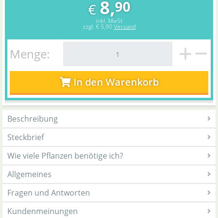
8,
90
€
inkl. MwSt
zzgl.
€ 5,90
Versand
Menge:
In den Warenkorb
Beschreibung
Steckbrief
Wie viele Pflanzen benötige ich?
Allgemeines
Fragen und Antworten
Kundenmeinungen