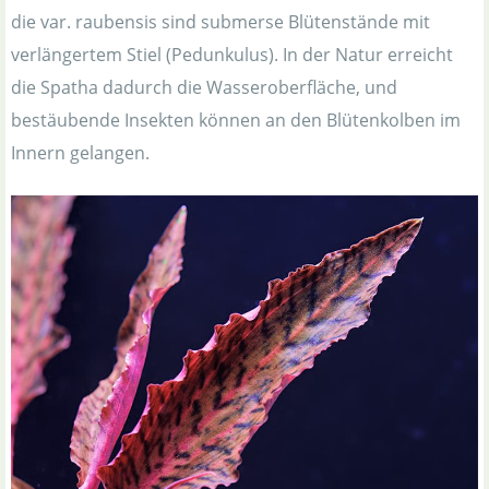
die var. raubensis sind submerse Blütenstände mit
verlängertem Stiel (Pedunkulus). In der Natur erreicht
die Spatha dadurch die Wasseroberfläche, und
bestäubende Insekten können an den Blütenkolben im
Innern gelangen.