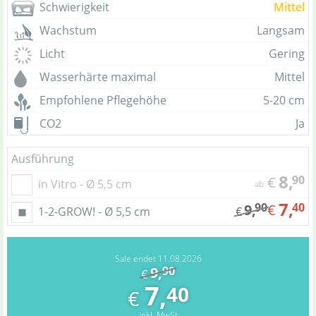
Schwierigkeit
Mittel
Wachstum
Langsam
Licht
Gering
Wasserhärte maximal
Mittel
Empfohlene Pflegehöhe
5-20 cm
CO2
Ja
Ausführung
8,
90
€
in Vitro - Ø 5,5 cm
ab
7,
90
40
9,
€
1-2-GROW! - Ø 5,5 cm
€
Sale endet 11.08.2026
9,
90
€
7,
40
€
inkl. MwSt