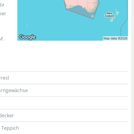
ta
ber
M.
resl
farngewächse
decker
n Teppich