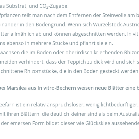
as Substrat, und CO
-Zugabe.
2
pflanzen teilt man nach dem Entfernen der Steinwolle am b
inander in den Bodengrund. Wenn sich Wurzelstock-Austrieb
tter allmählich ab und können abgeschnitten werden. In vi
 ebenso in mehrere Stücke und pflanzt sie ein.
t wachsen die im Boden oder oberirdisch kriechenden Rhiz
neiden verhindert, dass der Teppich zu dick wird und sich 
chnittene Rhizomstücke, die in den Boden gesteckt werden
i Marsilea aus In vitro-Bechern weisen neue Blätter eine b
efarn ist ein relativ anspruchsloser, wenig lichtbedürftige
mit ihren Blättern, die deutlich kleiner sind als beim Austral
n der emersen Form bildet dieser wie Glücksklee aussehend