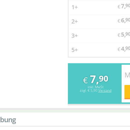
7,
9
1+
€
6,
9
2+
€
5,
9
3+
€
4,
9
5+
€
M
7,
90
€
inkl. MwSt
zzgl.
€ 5,90
Versand
ibung