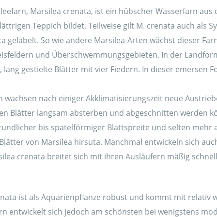
leefarn, Marsilea crenata, ist ein hübscher Wasserfarn aus
lättrigen Teppich bildet. Teilweise gilt M. crenata auch als
ca gelabelt. So wie andere Marsilea-Arten wächst dieser Far
isfeldern und Überschwemmungsgebieten. In der Landform
 lang gestielte Blätter mit vier Fiedern. In dieser emersen
 wachsen nach einiger Akklimatisierungszeit neue Austrieb
en Blätter langsam absterben und abgeschnitten werden kö
 rundlicher bis spatelförmiger Blattspreite und selten mehr al
ätter von Marsilea hirsuta. Manchmal entwickeln sich auch 
silea crenata breitet sich mit ihren Ausläufern mäßig schne
nata ist als Aquarienpflanze robust und kommt mit relativ 
rn entwickelt sich jedoch am schönsten bei wenigstens mod