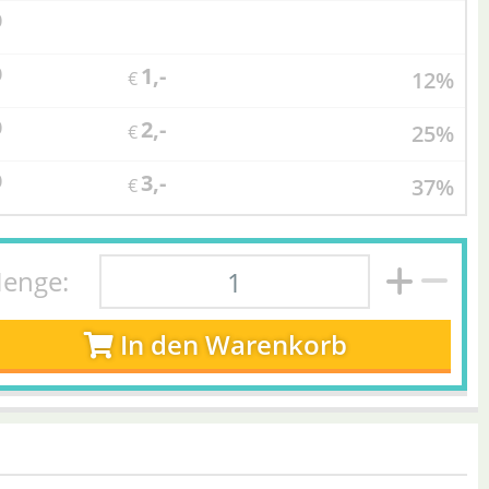
0
1,-
0
12%
€
2,-
0
25%
€
3,-
0
37%
€
enge:
In den Warenkorb