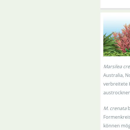
Marsilea cr
Australia, N
verbreitete
austrocknen
M. crenata
b
Formenkreis
können mögl