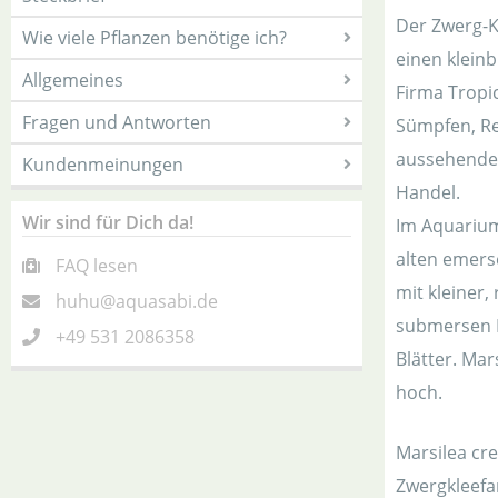
Der Zwerg-K
Wie viele Pflanzen benötige ich?
einen kleinb
Allgemeines
Firma Tropi
Fragen und Antworten
Sümpfen, Re
aussehende,
Kundenmeinungen
Handel.
Wir sind für Dich da!
Im Aquarium
alten emers
FAQ lesen
mit kleiner,
huhu@aquasabi.de
submersen Bl
+49 531 2086358
Blätter. Mar
hoch.
Marsilea cre
Zwergkleefa