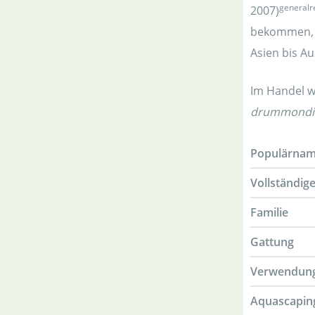
generalr
2007)
bekommen, u
Asien bis Au
Im Handel 
drummondi
Populärna
Vollständig
Familie
Gattung
Verwendun
Aquascapin