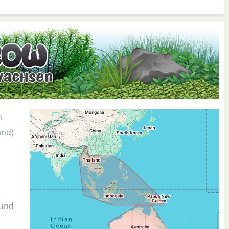
n
and)
 und