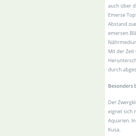
auch über d
Emerse Topf
Abstand zue
emersen Blä
Nährmediums
Mit der Zei
Heruntersch
durch abges
Besonders be
Der Zwergkle
eignet sich 
Aquarien. I
Kusa.