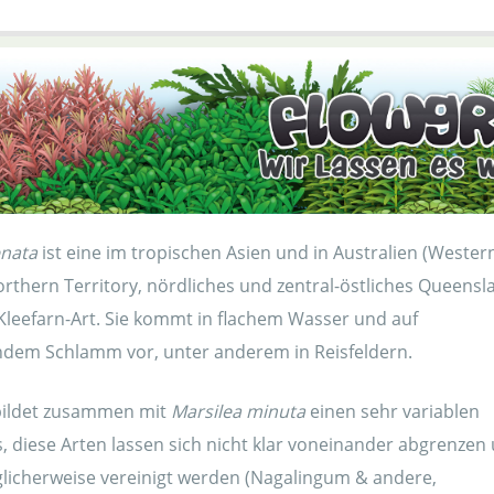
enata
ist eine im tropischen Asien und in Australien (Wester
orthern Territory, nördliches und zentral-östliches Queensl
 Kleefarn-Art. Sie kommt in flachem Wasser und auf
dem Schlamm vor, unter anderem in Reisfeldern.
ildet zusammen mit
Marsilea minuta
einen sehr variablen
, diese Arten lassen sich nicht klar voneinander abgrenzen
icherweise vereinigt werden (Nagalingum & andere,