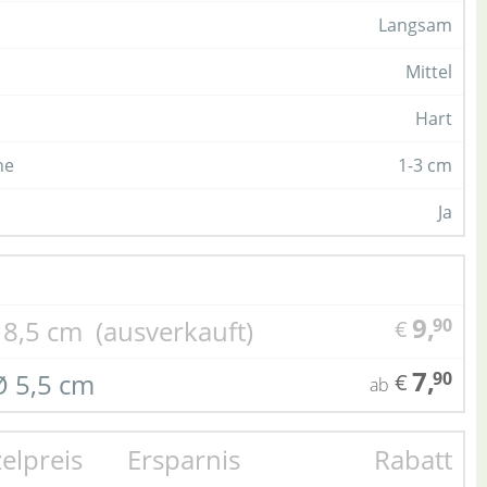
Langsam
Mittel
Hart
he
1-3 cm
Ja
9,
Ø 8,5 cm
(ausverkauft)
90
€
7,
Ø 5,5 cm
90
€
ab
zelpreis
Ersparnis
Rabatt