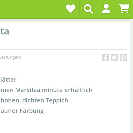
ata
wertungen)
lätter
men Marsilea minuta erhältlich
m hohen, dichten Teppich
brauner Färbung