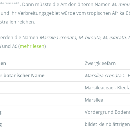
eferences#1
. Dann müsste die Art den älteren Namen
M. minu
nd ihr Verbreitungsgebiet würde vom tropischen Afrika ü
stralien reichen.
werden die Namen
Marsilea crenata
,
M. hirsuta
,
M. exarata
,
i
und
M.
(
mehr lesen
)
men
Zwergkleefarn
er botanischer Name
Marsílea crenáta
C. P
Marsileaceae - Klee
Marsilea
g
Vordergrund Boden
g
bildet kleinblättrige