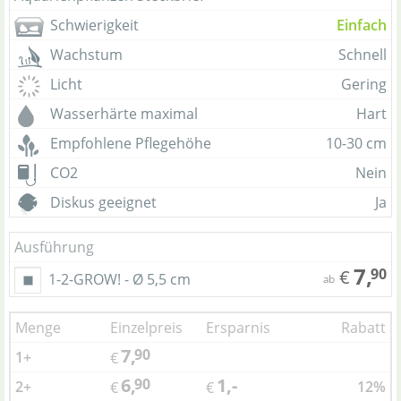
Schwierigkeit
Einfach
Wachstum
Schnell
Licht
Gering
Wasserhärte maximal
Hart
Empfohlene Pflegehöhe
10-30 cm
CO2
Nein
Diskus geeignet
Ja
Ausführung
7,
90
€
1-2-GROW! - Ø 5,5 cm
ab
Menge
Einzelpreis
Ersparnis
Rabatt
7,
90
1+
€
6,
1,-
90
2+
12%
€
€