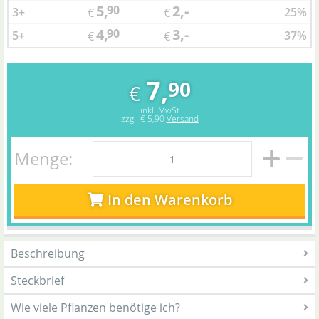
5,
2,-
90
3+
25%
€
€
4,
3,-
90
5+
37%
€
€
7,
90
€
inkl. MwSt
zzgl.
€ 5,90
Versand
Menge:
In den Warenkorb
Beschreibung
Steckbrief
Wie viele Pflanzen benötige ich?