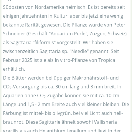
Südosten von Nordamerika heimisch. Es ist bereits seit
einigen Jahrzehnten in Kultur, aber bis jetzt eine wenig
bekannte Rarität gewesen. Die Pflanze wurde von Peter
Schneider (Geschäft "Aquarium Perle", Zuzgen, Schweiz)
als Sagittaria "filiformis" vorgestellt. Wir haben sie
zwischenzeitlich Sagittaria sp. "Needle" genannt. Seit
Februar 2025 ist sie als In vitro-Pflanze von Tropica
erhältlich.
Die Blätter werden bei üppiger Makronährstoff- und
CO
-Versorgung bis ca. 30 cm lang und 3 mm breit. In
2
Aquarien ohne CO
-Zugabe können sie mit ca. 10 cm
2
Länge und 1,5 - 2 mm Breite auch viel kleiner bleiben. Die
Färbung ist mittel- bis olivgrün, bei viel Licht auch hell-
braunrot. Diese Sagittarie ähnelt sowohl Vallisneria
gracilis als auch Helanthium tenellum und liegt in der