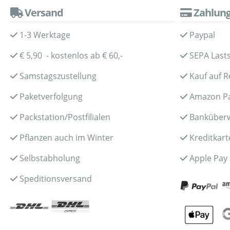
Versand
Zahlun
1-3 Werktage
Paypal
€ 5,90 - kostenlos ab € 60,-
SEPA Lasts
Samstagszustellung
Kauf auf 
Paketverfolgung
Amazon P
Packstation/Postfilialen
Banküber
Pflanzen auch im Winter
Kreditkart
Selbstabholung
Apple Pay
Speditionsversand