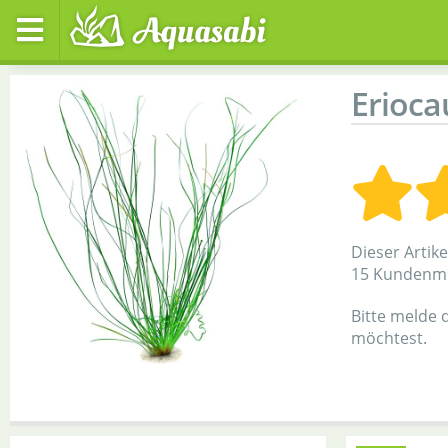
Erioca
Dieser Artik
15 Kundenm
Bitte melde 
möchtest.