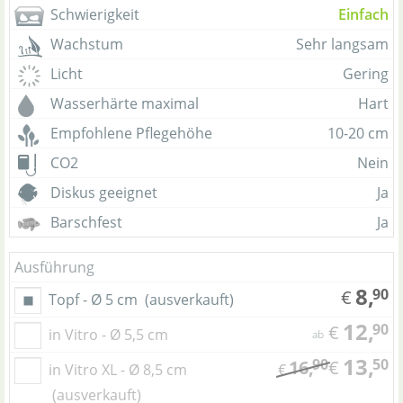
Schwierigkeit
Einfach
Wachstum
Sehr langsam
Licht
Gering
Wasserhärte maximal
Hart
Empfohlene Pflegehöhe
10-20 cm
CO2
Nein
Diskus geeignet
Ja
Barschfest
Ja
Ausführung
8,
90
€
Topf - Ø 5 cm
(ausverkauft)
12,
90
€
in Vitro - Ø 5,5 cm
ab
13,
90
50
16,
€
in Vitro XL - Ø 8,5 cm
€
(ausverkauft)