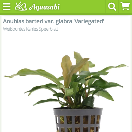
Anubias barteri var. glabra 'Variegated'
Weißbuntes Kahles Speerblatt