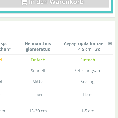
In den Warenkorb
 sp.
Hemianthus
Aegagropila linnaei - M
shan"
glomeratus
- 4-5 cm - 3x
el
Einfach
Einfach
ll
Schnell
Sehr langsam
l
Mittel
Gering
t
Hart
Hart
 cm
15-30 cm
1-5 cm