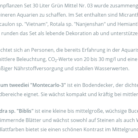
npflanzen Set 30 Liter Grün Mittel Nr. 03 wurde zusammeng
leineren Aquarien zu schaffen. Im Set enthalten sind Micra
iocaulon sp. "Vietnam", Rotala sp. "Nanjenshan" und Hemian
runden das Set als lebende Dekoration ab und unterstützen 
ichtet sich an Personen, die bereits Erfahrung in der Aqua
ittlere Beleuchtung, CO
-Werte von 20 bis 30 mg/l und ein
2
ßiger Nährstoffversorgung und stabilen Wasserwerten.
um tweediei "Montecarlo-3"
ist ein Bodendecker, der dicht
bereiche eignet. Sie wächst kompakt und kräftig bei mittl
ra sp. "Biblis"
ist eine kleine bis mittelgroße, wüchsige Buc
himmernde Blätter und wächst sowohl auf Steinen als auc
Blattfarben bietet sie einen schönen Kontrast im Mittelgrun