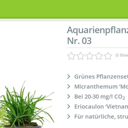
Aquarienpflanz
Nr. 03
(0 Bew
Grünes Pflanzenset
Micranthemum ‘Mon
Bei 20-30 mg/l CO
2
Eriocaulon ‘Vietnam
Für natürliche, str