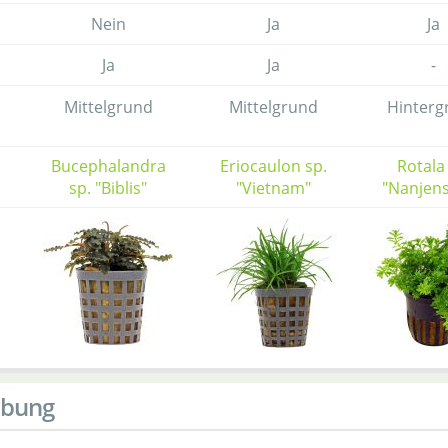
Nein
Ja
Ja
Ja
Ja
-
Mittelgrund
Mittelgrund
Hinterg
Bucephalandra
Eriocaulon sp.
Rotala
sp. "Biblis"
"Vietnam"
"Nanjen
ibung