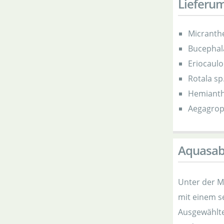
Lieferu
Micranth
Bucephala
Eriocaulo
Rotala sp
Hemianth
Aegagropi
Aquasab
Unter der M
mit einem se
Ausgewählt