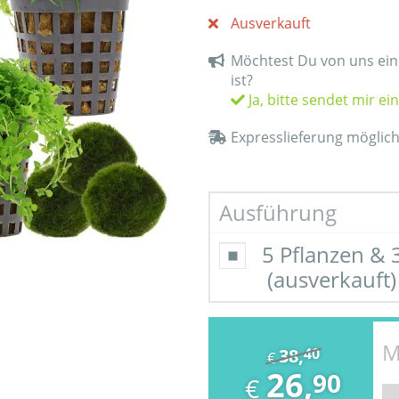
Ausverkauft
Möchtest Du von uns eine
ist?
Ja, bitte sendet mir ei
Expresslieferung möglic
Ausführung
5 Pflanzen &
(ausverkauft)
M
38,
40
€
26,
90
€