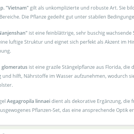
sp. "Vietnam"
gilt als unkomplizierte und robuste Art. Sie bil
Bereiche. Die Pflanze gedeiht gut unter stabilen Bedingung
"Nanjenshan"
ist eine feinblättrige, sehr buschig wachsende 
eine luftige Struktur und eignet sich perfekt als Akzent im Hi
bung.
 glomeratus
ist eine grazile Stängelpflanze aus Florida, die
g und hilft, Nährstoffe im Wasser aufzunehmen, wodurch si
olster.
gel
Aegagropila linnaei
dient als dekorative Ergänzung, die f
, ausgewogenes Pflanzen-Set, das eine ansprechende Optik e