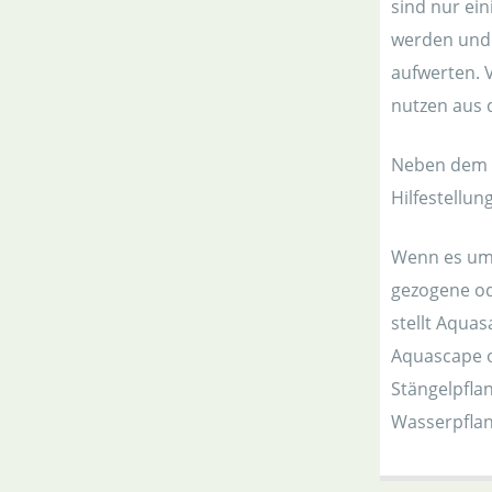
sind nur ei
werden und
aufwerten. 
nutzen aus 
Neben dem g
Hilfestellu
Wenn es um 
gezogene od
stellt Aqua
Aquascape o
Stängelpfla
Wasserpflan