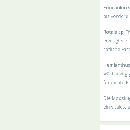
Eriocaulon 
bis vordere 
Rotala sp. 
erzeugt sie 
rötliche Fär
Hemianthus
wächst zügi
für dichte P
Die Moosku
ein vitales