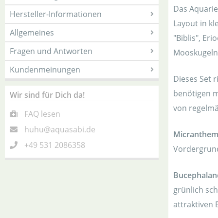
Das Aquarie
Hersteller-Informationen
Layout in k
Allgemeines
"Biblis", Er
Fragen und Antworten
Mooskugeln 
Kundenmeinungen
Dieses Set r
benötigen m
Wir sind für Dich da!
von regelmä
FAQ lesen
huhu@aquasabi.de
Micranthem
+49 531 2086358
Vordergrund
Bucephaland
grünlich sc
attraktiven 