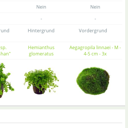
Nein
Nein
-
-
rund
Hintergrund
Vordergrund
 sp.
Hemianthus
Aegagropila linnaei - M -
shan"
glomeratus
4-5 cm - 3x