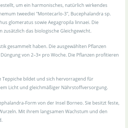
estellt, um ein harmonisches, natürlich wirkendes
nthemum tweediei "Montecarlo-3", Bucephalandra sp.
thus glomeratus sowie Aegagropila linnaei. Die
zusätzlich das biologische Gleichgewicht.
ristik gesammelt haben. Die ausgewählten Pflanzen
e Düngung von 2–3× pro Woche. Die Pflanzen profitieren
e Teppiche bildet und sich hervorragend für
erem Licht und gleichmäßiger Nährstoffversorgung.
ephalandra-Form von der Insel Borneo. Sie besitzt feste,
h Wurzeln. Mit ihrem langsamen Wachstum und den
d.