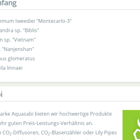
mfang
emum tweediei "Montecarlo-3"
ndra sp. "Biblis"
n sp. "Vietnam"
. "Nanjenshan"
us glomeratus
la linnaei
i
arke Aquasabi bieten wir hochwertige Produkte
hr guten Preis-Leistungs-Verhältnis an.
e CO
-Diffusoren, CO
-Blasenzähler oder Lily Pipes
2
2