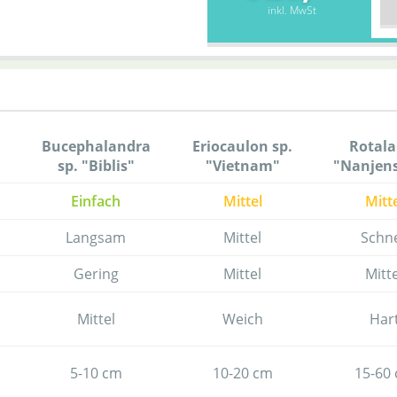
inkl. MwSt
Bucephalandra
Eriocaulon sp.
Rotala
sp. "Biblis"
"Vietnam"
"Nanjen
Einfach
Mittel
Mitt
Langsam
Mittel
Schne
Gering
Mittel
Mitte
Mittel
Weich
Har
5-10 cm
10-20 cm
15-60