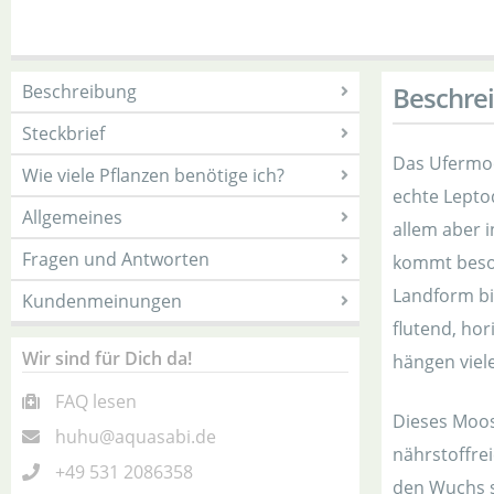
Beschreibung
Beschre
Steckbrief
Das Ufermoo
Wie viele Pflanzen benötige ich?
echte Leptod
Allgemeines
allem aber 
Fragen und Antworten
kommt beson
Landform bi
Kundenmeinungen
flutend, hor
Wir sind für Dich da!
hängen viele
FAQ lesen
Dieses Moos,
huhu@aquasabi.de
nährstoffre
+49 531 2086358
den Wuchs s