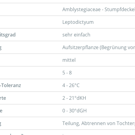
Amblystegiaceae - Stumpfdeck
Leptodictyum
itsgrad
sehr einfach
g
Aufsitzerpflanze (Begrünung vo
mittel
5 - 8
-Toleranz
4 - 26°C
rte
2 - 21°dKH
e
0 - 30°dGH
g
Teilung, Abtrennen von Tochter