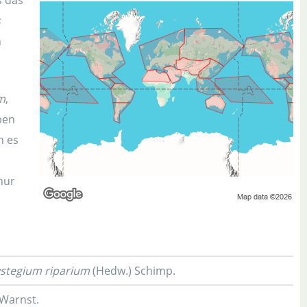
s das
s
h
m
,
ben
n es
nur
stegium riparium
(Hedw.) Schimp.
Warnst.