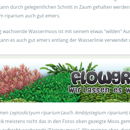
 kann durch gelegentlichen Schnitt in Zaum gehalten werden
m riparium auch gut emers.
g wachsende Wassermoos ist mit seinem etwas "wilden" Au
kann es auch gut emers entlang der Wasserlinie verwendet
amen
Leptodictyum riparium
(auch
Amblystegium riparium
) 
tik meistens nicht das in den Fotos oben gezeigte Moos gem