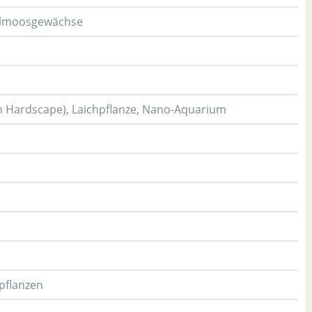
elmoosgewächse
n Hardscape), Laichpflanze, Nano-Aquarium
pflanzen