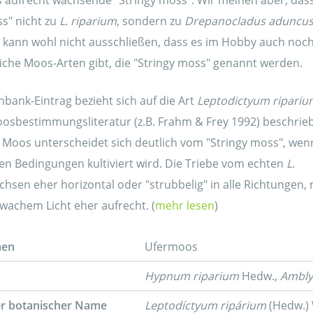
 aufrecht wachsende "Stringy moss". Wir meinen aber, das
ss" nicht zu
L. riparium
, sondern zu
Drepanocladus aduncu
 kann wohl nicht ausschließen, dass es im Hobby auch noc
iche Moos-Arten gibt, die "Stringy moss" genannt werden.
bank-Eintrag bezieht sich auf die Art
Leptodictyum ripariu
Moosbestimmungsliteratur (z.B. Frahm & Frey 1992) beschrie
s Moos unterscheidet sich deutlich vom "Stringy moss", wen
hen Bedingungen kultiviert wird. Die Triebe vom echten
L.
hsen eher horizontal oder "strubbelig" in alle Richtungen, 
wachem Licht eher aufrecht. (
mehr lesen
)
men
Ufermoos
Hypnum riparium
Hedw.,
Ambly
er botanischer Name
Leptodíctyum ripárium
(Hedw.) 