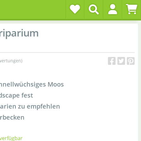
riparium
wertungen)
chnellwüchsiges Moos
dscape fest
uarien zu empfehlen
erbecken
 verfügbar