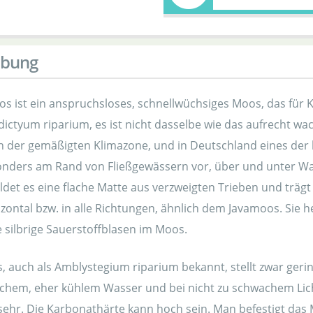
ibung
s ist ein anspruchsloses, schnellwüchsiges Moos, das für Ka
ictyum riparium, es ist nicht dasselbe wie das aufrecht wach
in der gemäßigten Klimazone, und in Deutschland eines d
ders am Rand von Fließgewässern vor, über und unter Was
ldet es eine flache Matte aus verzweigten Trieben und träg
izontal bzw. in alle Richtungen, ähnlich dem Javamoos. Sie 
 silbrige Sauerstoffblasen im Moos.
 auch als Amblystegium riparium bekannt, stellt zwar gerin
ichem, eher kühlem Wasser und bei nicht zu schwachem Lic
ehr. Die Karbonathärte kann hoch sein. Man befestigt das