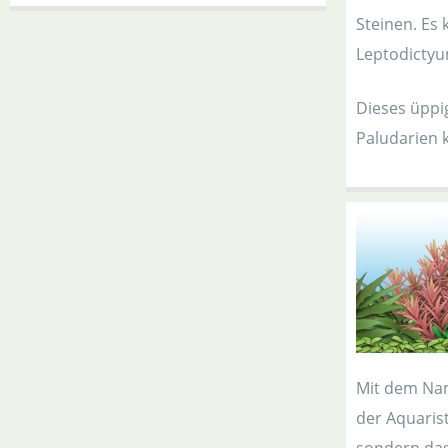
Steinen. Es
Leptodictyu
Dieses üppi
Paludarien 
Mit dem N
der Aquaris