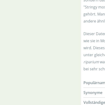
sondern das
"Stringy mo
gehört. Man
andere ähnl
Dieser Daten
wie sie in 
wird. Diese
unter gleic
riparium
wac
bei sehr sch
Populärna
Synonyme
Vollständig