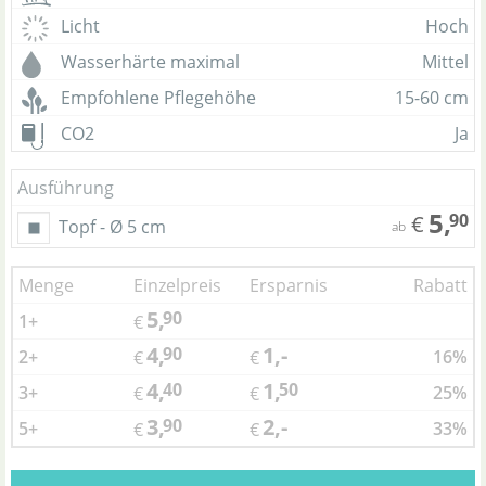
Licht
Hoch
Wasserhärte maximal
Mittel
Empfohlene Pflegehöhe
15-60 cm
CO2
Ja
Ausführung
5,
90
€
Topf - Ø 5 cm
ab
Menge
Einzelpreis
Ersparnis
Rabatt
5,
90
1+
€
4,
1,-
90
2+
16%
€
€
4,
1,
40
50
3+
25%
€
€
3,
2,-
90
5+
33%
€
€