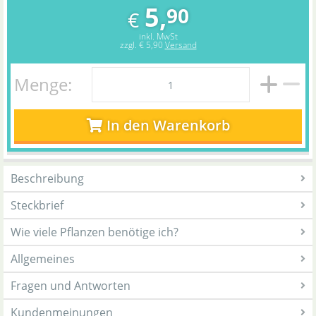
5,
90
€
inkl. MwSt
zzgl.
€ 5,90
Versand
Menge:
In den Warenkorb
Beschreibung
Steckbrief
Wie viele Pflanzen benötige ich?
Allgemeines
Fragen und Antworten
Kundenmeinungen