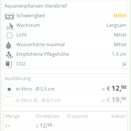
Aquarienpflanzen Steckbrief
Schwierigkeit
Mittel
Wachstum
Langsam
Licht
Mittel
Wasserhärte maximal
Mittel
Empfohlene Pflegehöhe
1-3 cm
CO2
Ja
Ausführung
12,
90
€
in Vitro - Ø 5,5 cm
ab
19,
90
€
in Vitro XL - Ø 8,5 cm
ab
Menge
Einzelpreis
Ersparnis
Rabatt
12,
90
1+
€