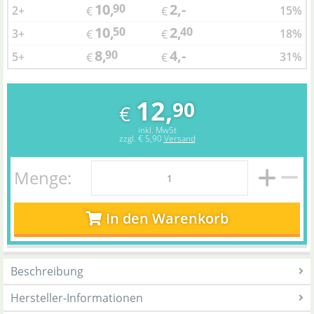
10,
2,-
90
2+
15%
€
€
10,
2,
50
40
3+
18%
€
€
8,
4,-
90
5+
31%
€
€
12,
90
€
inkl. MwSt
zzgl.
€ 5,90
Versand
Menge:
In den Warenkorb
Beschreibung
Hersteller-Informationen