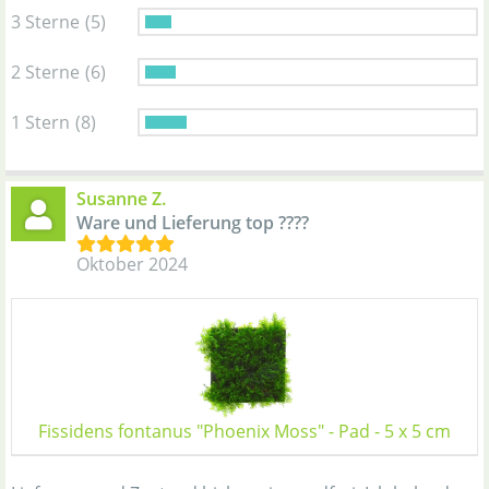
3 Sterne
(5)
2 Sterne
(6)
1 Stern
(8)
Susanne Z.
Ware und Lieferung top ????
Oktober 2024
Fissidens fontanus "Phoenix Moss" - Pad - 5 x 5 cm