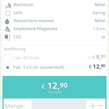
Wachstum
Mittel
Licht
Gering
Wasserhärte maximal
Mittel
Empfohlene Pflegehöhe
1-5 cm
CO2
Ja
Ausführung
9,
90
€
Cup - Ø 5,5 cm
ab
12,
90
€
Pad - 5 x 5 cm
(ausverkauft)
12,
90
€
inkl. MwSt
Menge: