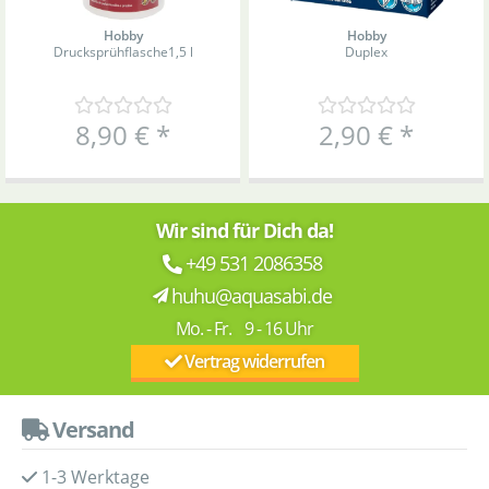
Hobby
Hobby
Drucksprühflasche
1,5 l
Duplex
8,90 €
*
2,90 €
*
Wir sind für Dich da!
+49 531 2086358
huhu@aquasabi.de
Mo. - Fr. 9 - 16 Uhr
Vertrag widerrufen
Versand
1-3 Werktage