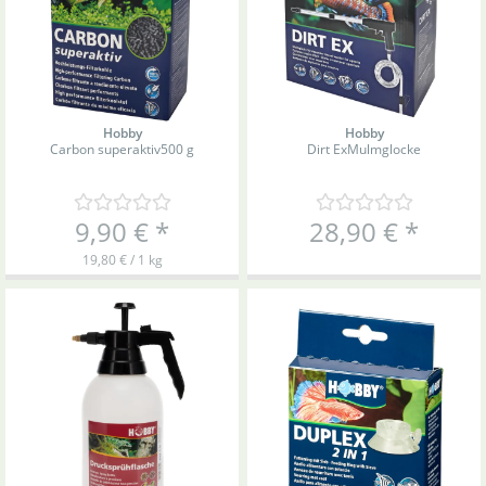
Hobby
Hobby
Carbon superaktiv
500 g
Dirt Ex
Mulmglocke
9,90 €
*
28,90 €
*
19,80 € / 1 kg