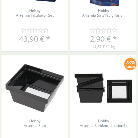
Hobby
Hobby
Artemia Incubator Set
Artemia Salz
195 g für 6 l
43,90 €
*
2,90 €
*
14,87 € / 1 kg
28%
Rabatt
Hobby
Hobby
Artemia Sieb
Artemia Siebkombination
4x