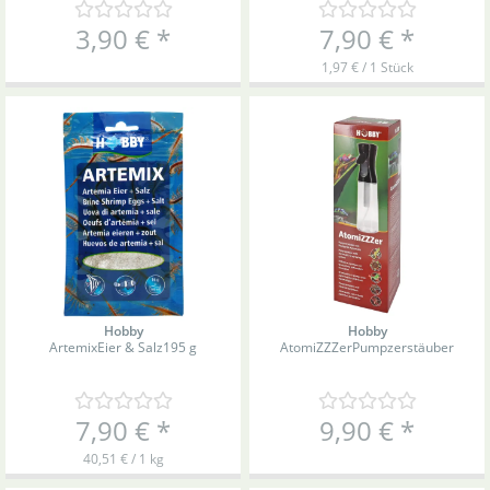
3,90 €
*
7,90 €
*
1,97 € / 1 Stück
Hobby
Hobby
Artemix
Eier & Salz
195 g
AtomiZZZer
Pumpzerstäuber
7,90 €
*
9,90 €
*
40,51 € / 1 kg