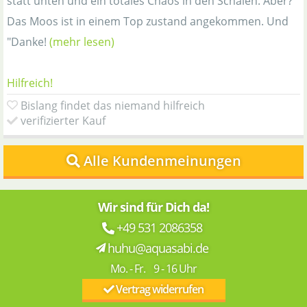
statt unten und ein totales Chaos in den Schalen. Aber?
Das Moos ist in einem Top zustand angekommen. Und
"Danke!
(mehr lesen)
Hilfreich!
Bislang findet das niemand hilfreich
verifizierter Kauf
Alle Kundenmeinungen
Wir sind für Dich da!
+49 531 2086358
huhu@aquasabi.de
Mo. - Fr. 9 - 16 Uhr
Vertrag widerrufen