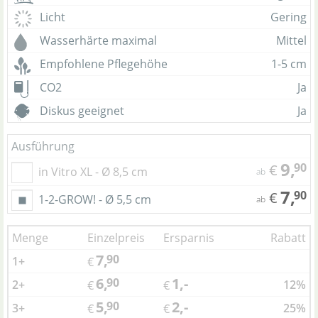
Licht
Gering
Wasserhärte maximal
Mittel
Empfohlene Pflegehöhe
1-5 cm
CO2
Ja
Diskus geeignet
Ja
Ausführung
9,
90
€
in Vitro XL - Ø 8,5 cm
ab
7,
90
€
1-2-GROW! - Ø 5,5 cm
ab
Menge
Einzelpreis
Ersparnis
Rabatt
7,
90
1+
€
6,
1,-
90
2+
12%
€
€
5,
2,-
90
3+
25%
€
€