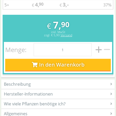
4,
3,-
90
5+
37%
€
€
7,
90
€
inkl. MwSt
zzgl.
€ 5,90
Versand
Menge:
In den Warenkorb
Beschreibung
Hersteller-Informationen
Wie viele Pflanzen benötige ich?
Allgemeines