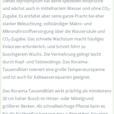
Dieses Myriophyllum hat keine speziellen Ansprüche
und wächst auch in mittelhartem Wasser und ohne CO
-
2
Zugabe. Es entfaltet aber seine ganze Pracht bei eher
starker Beleuchtung, vollständiger Makro- und
Mikronährstoffversorgung über die Wassersäule und
CO
-Zugabe. Das schnelle Wachstum macht häufiges
2
Einkürzen erforderlich, und Schnitt führt zu
buschigerem Wuchs. Die Vermehrung gelingt leicht
durch Kopf- und Teilstecklinge. Das Roraima-
Tausendblatt toleriert eine große Temperaturspanne
und ist auch für Kaltwasseraquarien geeignet.
Das Roraima-Tausendblatt wirkt prächtig als mindestens
30 cm hoher Busch im Hinter- oder Mittelgrund
größerer Becken. Als schnellwüchsige Pflanze kann es
für die Erstbepflanzung von neu aufgesetzten Aquarien