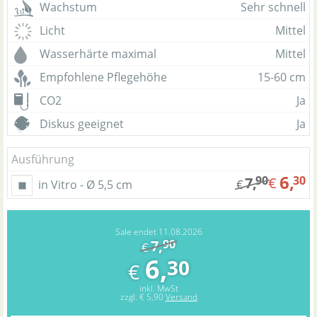
Wachstum
Sehr schnell
Licht
Mittel
Wasserhärte maximal
Mittel
Empfohlene Pflegehöhe
15-60 cm
CO2
Ja
Diskus geeignet
Ja
Ausführung
6,
90
30
7,
€
in Vitro - Ø 5,5 cm
€
Sale endet 11.08.2026
7,
90
€
6,
30
€
inkl. MwSt
zzgl.
€ 5,90
Versand