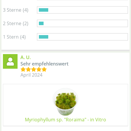
3 Sterne
(4)
2 Sterne
(2)
1 Stern
(4)
A. U.
Sehr empfehlenswert
April 2024
Myriophyllum sp. "Roraima" - in Vitro