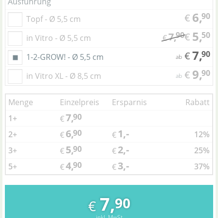
Ausführung
6,
90
€
Topf - Ø 5,5 cm
5,
90
50
7,
€
in Vitro - Ø 5,5 cm
€
7,
90
€
1-2-GROW! - Ø 5,5 cm
ab
9,
90
€
in Vitro XL - Ø 8,5 cm
ab
Menge
Einzelpreis
Ersparnis
Rabatt
7,
90
1+
€
6,
1,-
90
2+
12%
€
€
5,
2,-
90
3+
25%
€
€
4,
3,-
90
5+
37%
€
€
7,
90
€
inkl. MwSt